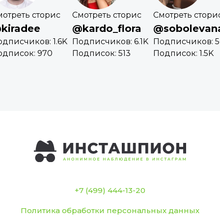
мотреть сторис
Смотреть сторис
Смотреть стори
kiradee
@kardo_flora
@sobolevana
одписчиков: 1.6K
Подписчиков: 6.1K
Подписчиков: 5
одписок: 970
Подписок: 513
Подписок: 1.5K
+7 (499) 444-13-20
Политика обработки персональных данных