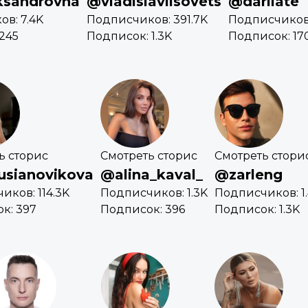
ksandrovna
@vladislavlisovets
@darilate
в: 7.4K
Подписчиков: 391.7K
Подписчиков:
245
Подписок: 1.3K
Подписок: 17
ь сторис
Смотреть сторис
Смотреть стори
usianovikova
@alina_kaval_
@zarleng
иков: 114.3K
Подписчиков: 1.3K
Подписчиков: 1
к: 397
Подписок: 396
Подписок: 1.3K