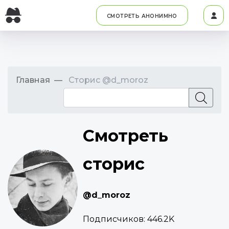
СМОТРЕТЬ АНОНИМНО
Главная
Сторис @d_moroz
Смотреть
сторис
@d_moroz
Подписчиков:
446.2K