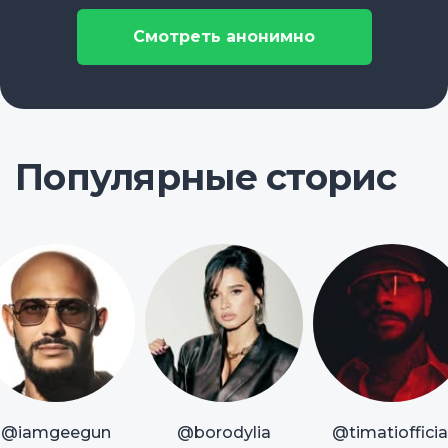
Смотреть анонимно
Популярные сторис
@iamgeegun
@borodylia
@timatiofficia