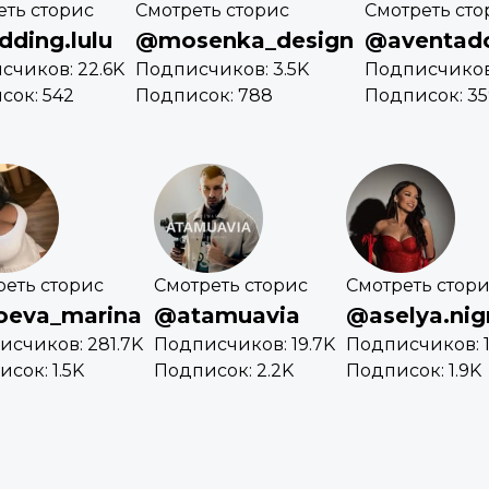
еть сторис
Смотреть сторис
Смотреть сто
ding.lulu
@mosenka_design
@aventado
счиков: 22.6K
Подписчиков: 3.5K
Подписчиков
сок: 542
Подписок: 788
Подписок: 35
реть сторис
Смотреть сторис
Смотреть стор
oeva_marina
@atamuavia
@aselya.ni
исчиков: 281.7K
Подписчиков: 19.7K
Подписчиков: 1
сок: 1.5K
Подписок: 2.2K
Подписок: 1.9K