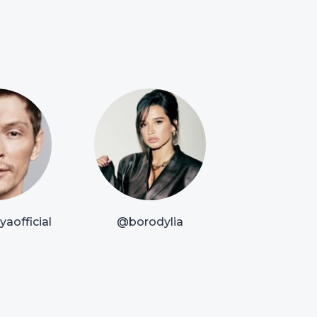
aofficial
@borodylia