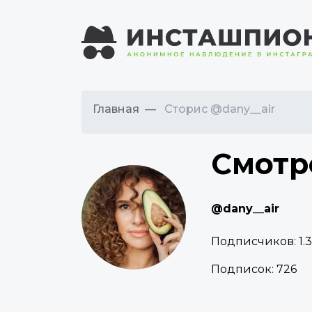
Главная
Сторис @dany__air
Смотр
@dany__air
Подписчиков:
1.
Подписок:
726