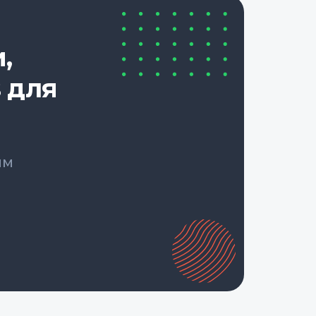
,
 для
ым