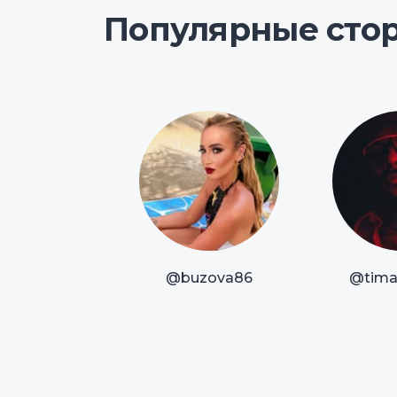
Популярные сто
@buzova86
@timat