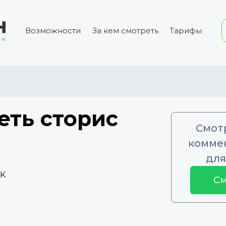
Возможности
За кем смотреть
Тарифы
еть сторис
Смот
коммен
для
3K
См