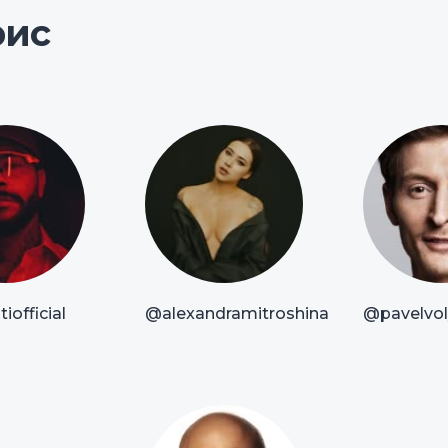
рис
iofficial
@alexandramitroshina
@pavelvoly