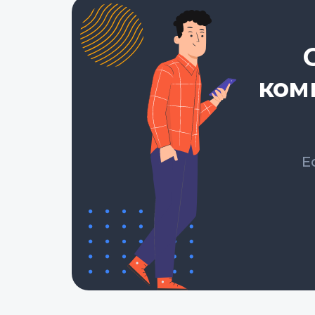
ком
Е