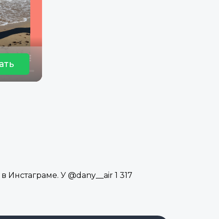
ать
 Инстаграме. У @dany__air 1 317