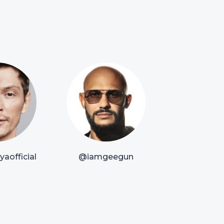
aofficial
@iamgeegun