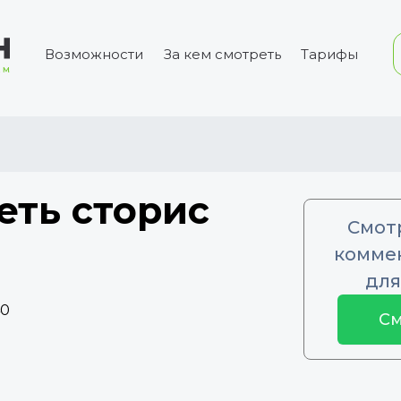
Возможности
За кем смотреть
Тарифы
еть сторис
Смот
коммен
для
40
См