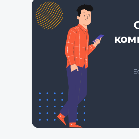
ком
Е