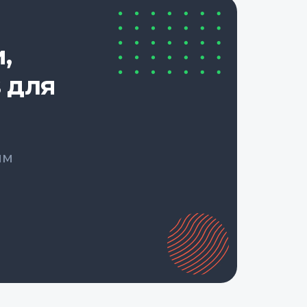
,
 для
ым