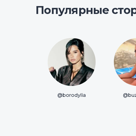
Популярные сто
@borodylia
@bu