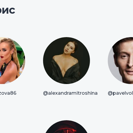
рис
zova86
@alexandramitroshina
@pavelvoly