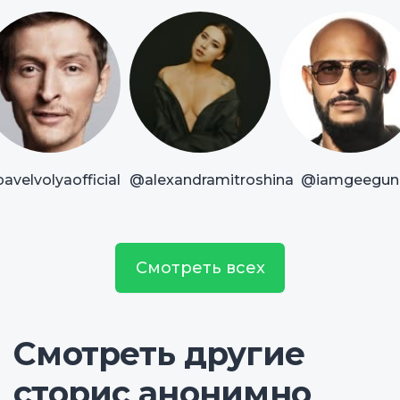
avelvolyaofficial
@alexandramitroshina
@iamgeegun
Смотреть всех
Смотреть другие
сторис анонимно