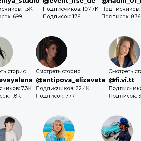
niya_studio
@event_irse_de
@nadin_01_
счиков: 1.3K
Подписчиков: 107.7K
Подписчиков: 
сок: 699
Подписок: 176
Подписок: 876
ть сторис
Смотреть сторис
Смотреть с
evayalena
@antipova_elizaveta
@fi.vi.tt
чиков: 7.3K
Подписчиков: 22.4K
Подписчико
ок: 1.8K
Подписок: 777
Подписок: 