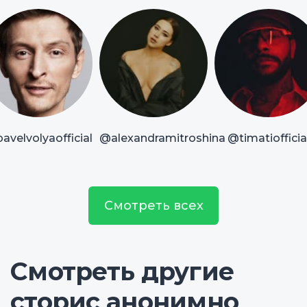
avelvolyaofficial
@alexandramitroshina
@timatiofficia
Смотреть всех
Смотреть другие
сторис анонимно