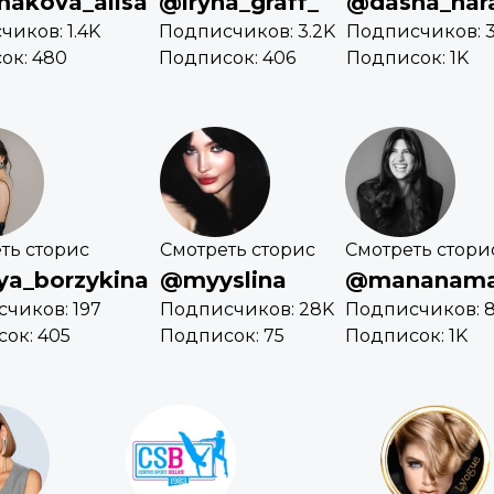
akova_alisa
@iryna_graff_
@dasha_har
иков: 1.4K
Подписчиков: 3.2K
Подписчиков: 3
ок: 480
Подписок: 406
Подписок: 1K
ть сторис
Смотреть сторис
Смотреть стори
ya_borzykina
@myyslina
@mananama
чиков: 197
Подписчиков: 28K
Подписчиков: 8
ок: 405
Подписок: 75
Подписок: 1K