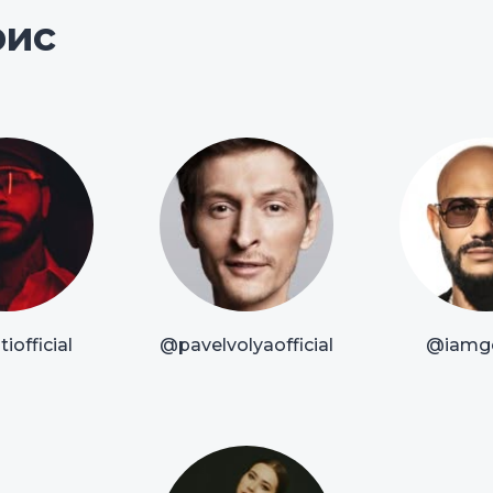
рис
iofficial
@pavelvolyaofficial
@iamg