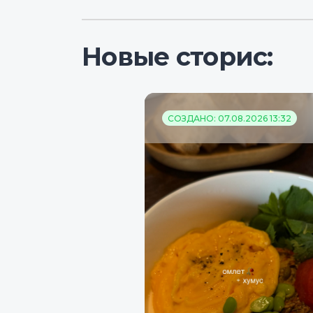
Новые сторис:
СОЗДАНО: 07.08.2026 13:32