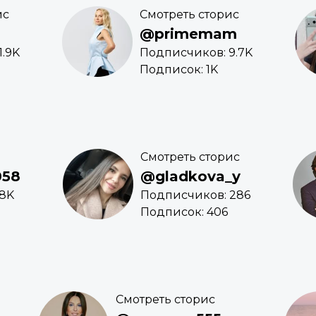
ис
Смотреть сторис
@primemam
1.9K
Подписчиков: 9.7K
Подписок: 1K
Смотреть сторис
058
@gladkova_y
.8K
Подписчиков: 286
Подписок: 406
Смотреть сторис