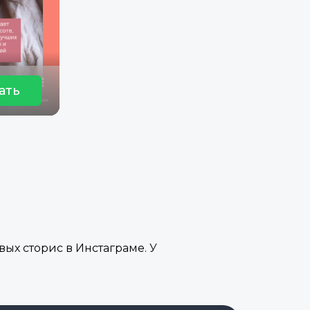
ать
вых сторис в Инстаграме. У