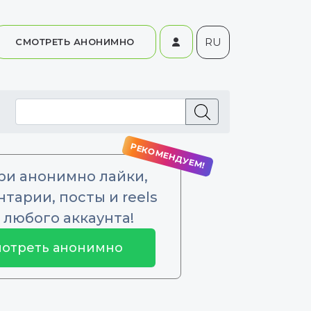
RU
СМОТРЕТЬ АНОНИМНО
ри анонимно лайки,
тарии, посты и reels
 любого аккаунта!
отреть анонимно