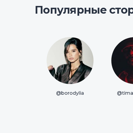
Популярные сто
@borodylia
@timat