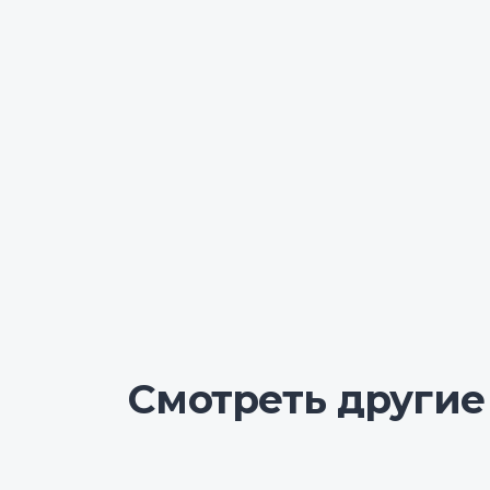
Смотреть другие