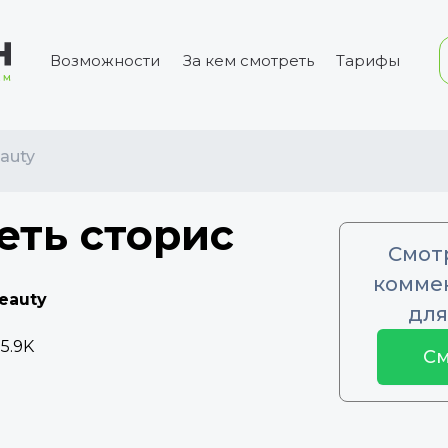
Возможности
За кем смотреть
Тарифы
auty
еть сторис
Смот
коммен
eauty
для
5.9K
См