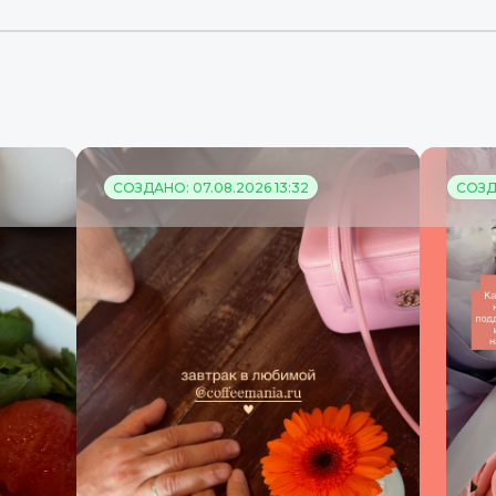
СОЗДАНО: 07.08.2026 13:32
СОЗДА