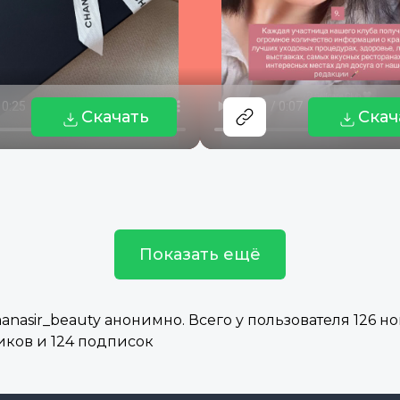
Скачать
Скач
Показать ещё
asir_beauty анонимно. Всего у пользователя 126 но
иков и 124 подписок