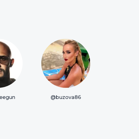
eegun
@buzova86