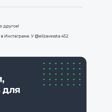
о другое!
 Инстаграме. У @elizavessta 452
,
 для