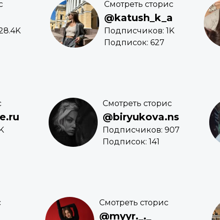
с
Смотреть сторис
@katush_k_a
28.4K
Подписчиков: 1K
Подписок: 627
с
Смотреть сторис
e.ru
@biryukova.ns
K
Подписчиков: 907
Подписок: 141
с
Смотреть сторис
@myyr._._