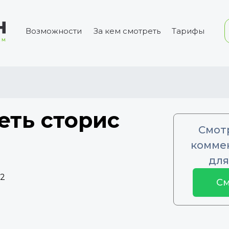
Возможности
За кем смотреть
Тарифы
еть сторис
Смот
коммен
для
52
См