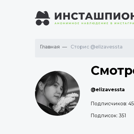
Главная
Сторис @elizavessta
Смотр
@elizavessta
Подписчиков:
4
Подписок:
351