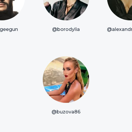
geegun
@borodylia
@alexandr
@buzova86