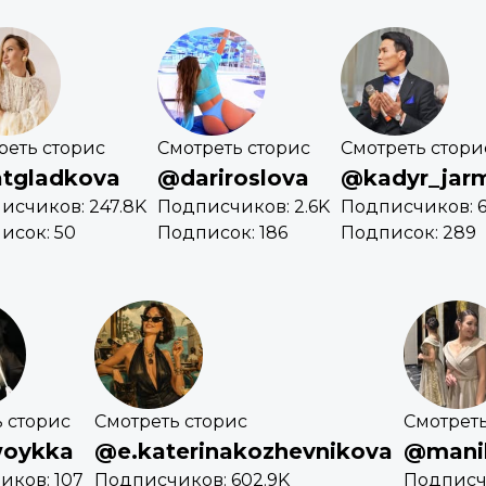
реть сторис
Смотреть сторис
Смотреть стори
tgladkova
@dariroslova
@kadyr_jar
исчиков: 247.8K
Подписчиков: 2.6K
Подписчиков: 6
исок: 50
Подписок: 186
Подписок: 289
 сторис
Смотреть сторис
Смотреть
oykka
@e.katerinakozhevnikova
@manik
иков: 107
Подписчиков: 602.9K
Подписчи