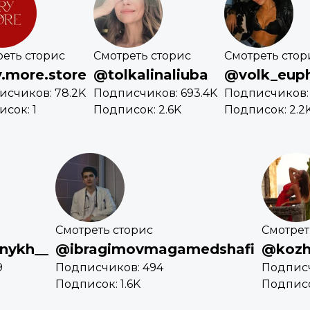
еть сторис
Смотреть сторис
Смотреть стор
.more.store
@tolkalinaliuba
@volk_euph
исчиков: 78.2K
Подписчиков: 693.4K
Подписчиков: 
сок: 1
Подписок: 2.6K
Подписок: 2.2
Смотреть сторис
Смотрет
nykh__
@ibragimovmagamedshafi
@kozh
9
Подписчиков: 494
Подписч
Подписок: 1.6K
Подписо