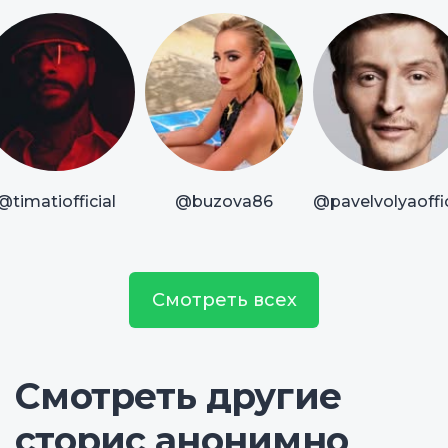
@timatiofficial
@buzova86
@pavelvolyaoffic
Смотреть всех
Смотреть другие
сторис анонимно