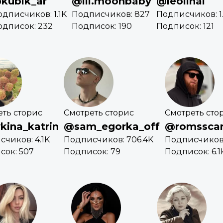
kubik_ar
@lil.moonbaby
@leolinal
дписчиков: 1.1K
Подписчиков: 827
Подписчиков: 1
одписок: 232
Подписок: 190
Подписок: 121
еть сторис
Смотреть сторис
Смотреть сто
kina_katrin
@sam_egorka_off
@romssca
чиков: 4.1K
Подписчиков: 706.4K
Подписчиков:
сок: 507
Подписок: 79
Подписок: 6.1