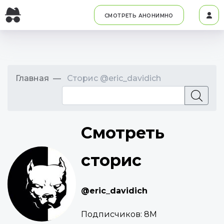
СМОТРЕТЬ АНОНИМНО
Главная
Сторис @eric_davidich
Смотреть
сторис
@eric_davidich
Подписчиков:
8M