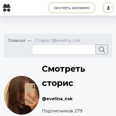
СМОТРЕТЬ АНОНИМНО
Главная
Сторис @evelina_nsk
Смотреть
сторис
@evelina_nsk
Подписчиков:
279