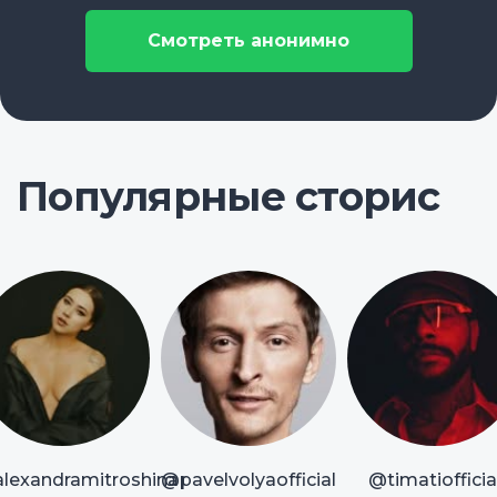
Смотреть анонимно
Популярные сторис
lexandramitroshina
@pavelvolyaofficial
@timatiofficia