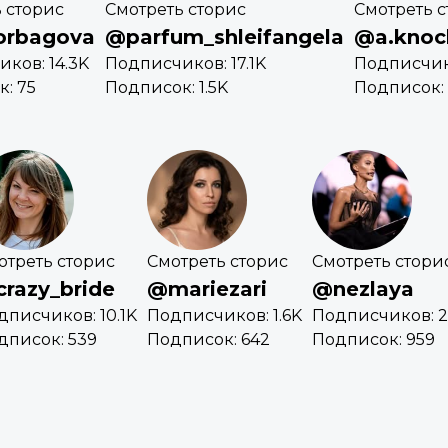
 сторис
Смотреть сторис
Смотреть с
orbagova
@parfum_shleifangela
@a.knoc
ков: 14.3K
Подписчиков: 17.1K
Подписчик
: 75
Подписок: 1.5K
Подписок:
отреть сторис
Смотреть сторис
Смотреть стори
razy_bride
@mariezari
@nezlaya
дписчиков: 10.1K
Подписчиков: 1.6K
Подписчиков: 
дписок: 539
Подписок: 642
Подписок: 959