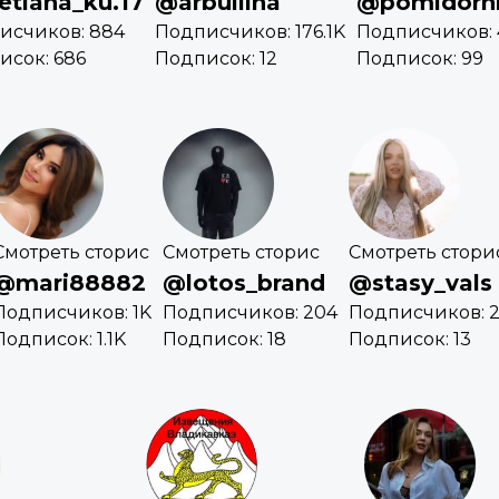
etlana_ku.17
@arbullina
@pomidorn
исчиков: 884
Подписчиков: 176.1K
Подписчиков: 
исок: 686
Подписок: 12
Подписок: 99
Смотреть сторис
Смотреть сторис
Смотреть стори
@mari88882
@lotos_brand
@stasy_vals
Подписчиков: 1K
Подписчиков: 204
Подписчиков: 2
Подписок: 1.1K
Подписок: 18
Подписок: 13