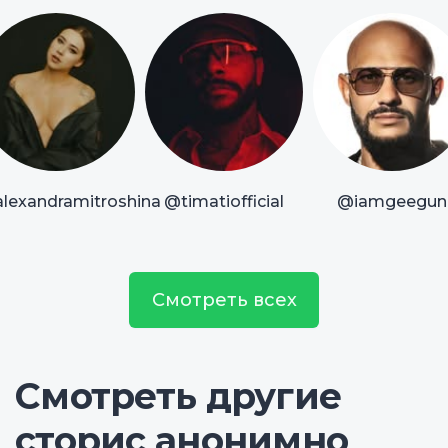
lexandramitroshina
@timatiofficial
@iamgeegun
Смотреть всех
Смотреть другие
сторис анонимно