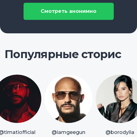
Смотреть анонимно
Популярные сторис
@timatiofficial
@iamgeegun
@borodylia