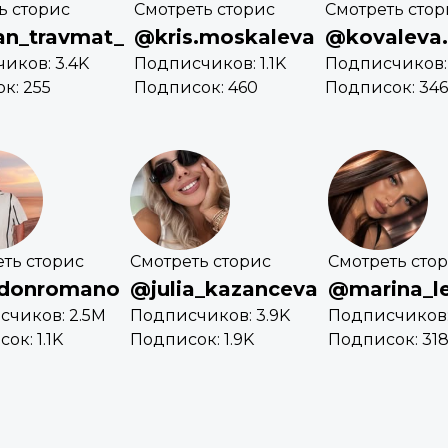
ь сторис
Смотреть сторис
Смотреть стор
n_travmat_
@kris.moskaleva
@kovaleva.
иков: 3.4K
Подписчиков: 1.1K
Подписчиков:
к: 255
Подписок: 460
Подписок: 346
ть сторис
Смотреть сторис
Смотреть сто
donromano
@julia_kazanceva
@marina_l
счиков: 2.5M
Подписчиков: 3.9K
Подписчиков:
ок: 1.1K
Подписок: 1.9K
Подписок: 31