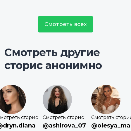
Смотреть всех
Смотреть другие
сторис анонимно
мотреть сторис
Смотреть сторис
Смотреть стори
@dryn.diana
@ashirova_07
@olesya_mal