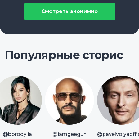
Смотреть анонимно
Популярные сторис
@borodylia
@iamgeegun
@pavelvolyaoffic