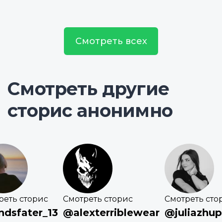
Смотреть всех
Смотреть другие
сторис анонимно
реть сторис
Смотреть сторис
Смотреть сто
ndsfater_13
@alexterriblewear
@juliazhu