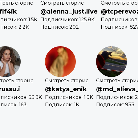
треть сторис
Смотреть сторис
Смотреть сто
if4ik
@alenna_just.live
@tcperevoz
писчиков: 1.5K
Подписчиков: 125.8K
Подписчиков: 
писок: 2.2K
Подписок: 202
Подписок: 82
треть сторис
Смотреть сторис
Смотреть стори
ussu.i
@katya_enik
@md_alieva
писчиков: 53.9K
Подписчиков: 1.9K
Подписчиков: 
писок: 163
Подписок: 1K
Подписок: 933