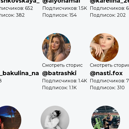
shkovskaya_
@alyonamai
@karelina_2
исчиков: 652
Подписчиков: 1.5K
Подписчиков: 6
исок: 382
Подписок: 154
Подписок: 202
Смотреть сторис
Смотреть стори
bakulina_na
@batrashki
@nasti.fox
8
Подписчиков: 1.4K
Подписчиков: 7
Подписок: 1.1K
Подписок: 310