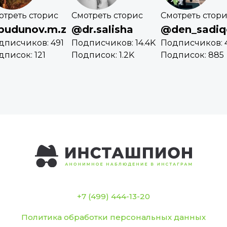
отреть сторис
Смотреть сторис
Смотреть стор
budunov.m.z
@dr.salisha
@den_sadiq
дписчиков: 491
Подписчиков: 14.4K
Подписчиков: 
дписок: 121
Подписок: 1.2K
Подписок: 885
+7 (499) 444-13-20
Политика обработки персональных данных