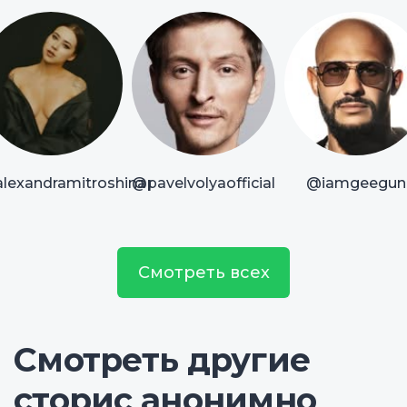
lexandramitroshina
@pavelvolyaofficial
@iamgeegun
Смотреть всех
Смотреть другие
сторис анонимно