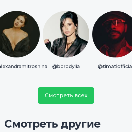
lexandramitroshina
@borodylia
@timatiofficia
Смотреть всех
Смотреть другие