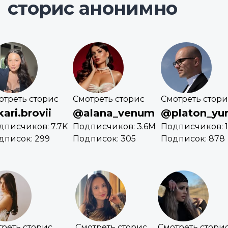
сторис анонимно
отреть сторис
Смотреть сторис
Смотреть стори
ari.brovii
@alana_venum
@platon_yur
дписчиков: 7.7K
Подписчиков: 3.6M
Подписчиков: 1
дписок: 299
Подписок: 305
Подписок: 878
реть сторис
Смотреть сторис
Смотреть стори