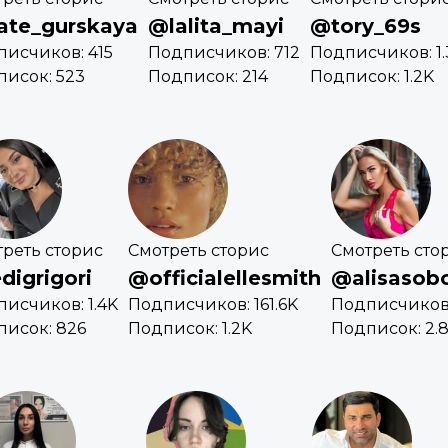
te_gurskaya
@lalita_mayi
@tory_69s
исчиков: 415
Подписчиков: 712
Подписчиков: 1.
исок: 523
Подписок: 214
Подписок: 1.2K
реть сторис
Смотреть сторис
Смотреть сто
digrigori
@officialellesmith
@alisasob
исчиков: 1.4K
Подписчиков: 161.6K
Подписчиков:
писок: 826
Подписок: 1.2K
Подписок: 2.