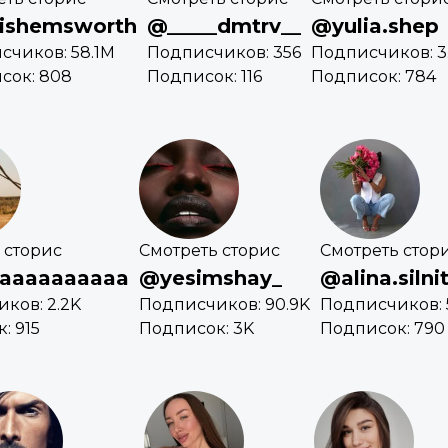
ishemsworth
@_____dmtrv__
@yulia.shep
счиков: 58.1M
Подписчиков: 356
Подписчиков: 3
сок: 808
Подписок: 116
Подписок: 784
 сторис
Смотреть сторис
Смотреть стор
aaaaaaaaaa
@yesimshay_
@alina.silni
ков: 2.2K
Подписчиков: 90.9K
Подписчиков: 
: 915
Подписок: 3K
Подписок: 790