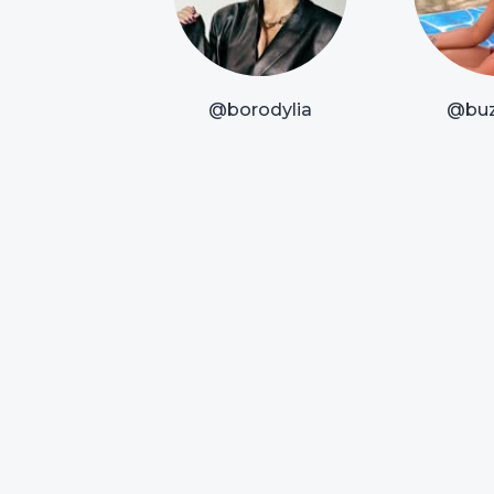
@borodylia
@bu