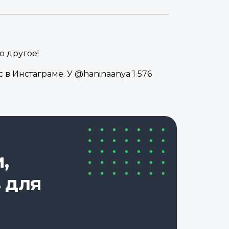
о другое!
в Инстаграме. У @haninaanya 1 576
,
 для