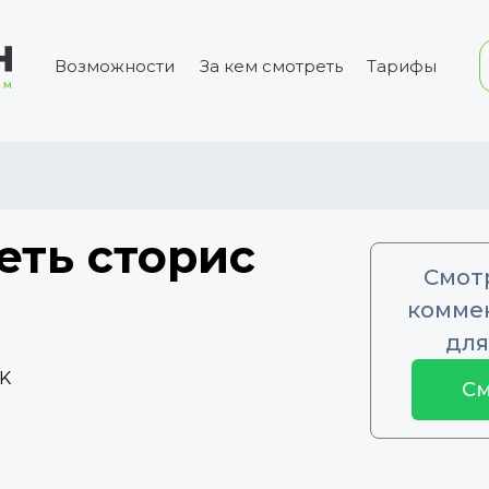
Возможности
За кем смотреть
Тарифы
еть сторис
Смот
коммен
для
6K
См