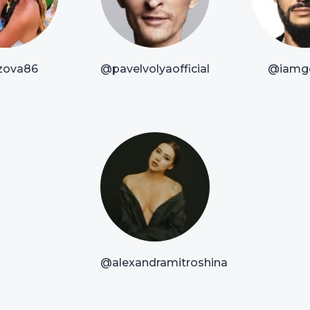
zova86
@pavelvolyaofficial
@iamg
@alexandramitroshina