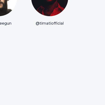
eegun
@timatiofficial