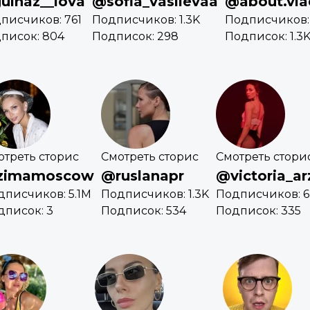
ulnaz__lova
@sofia_vasilevaa
@about.vla
писчиков: 761
Подписчиков: 1.3K
Подписчиков: 
писок: 804
Подписок: 298
Подписок: 1.3
отреть сторис
Смотреть сторис
Смотреть стори
zimamoscow
@ruslanapr
@victoria_ar
дписчиков: 5.1M
Подписчиков: 1.3K
Подписчиков: 6
дписок: 3
Подписок: 534
Подписок: 335