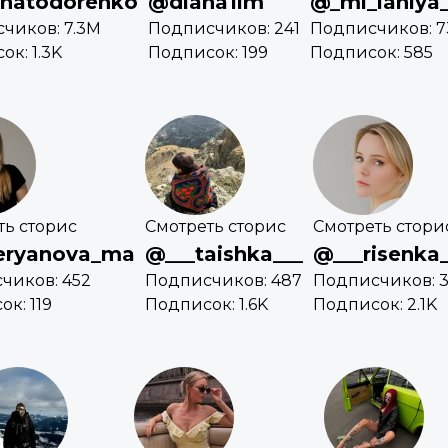
inatodorenko
@diana1im
@_mi_laniya
чиков: 7.3M
Подписчиков: 241
Подписчиков: 7
к: 1.3K
Подписок: 199
Подписок: 585
ть сторис
Смотреть сторис
Смотреть стори
eryanova_ma
@___taishka___
@___risenka_
чиков: 452
Подписчиков: 487
Подписчиков: 3
к: 119
Подписок: 1.6K
Подписок: 2.1K