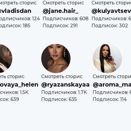
мотреть сторис
Смотреть сторис
Смотреть стори
vladisdan
@jane.hair_
@kulyavtse
одписчиков: 124
Подписчиков: 608
Подписчиков: 6
одписок: 185
Подписок: 291
Подписок: 302
ть сторис
Смотреть сторис
Смотреть стор
ovaya_helen
@ryazanskayaa
@aroma_ma
чиков: 1.5K
Подписчиков: 1.7K
Подписчиков: 
ок: 639
Подписок: 635
Подписок: 114