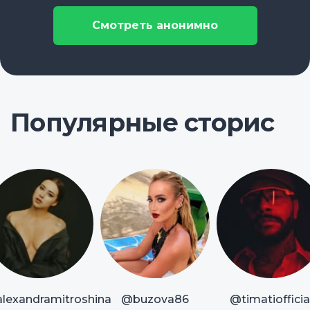
Смотреть анонимно
Популярные сторис
lexandramitroshina
@buzova86
@timatiofficia