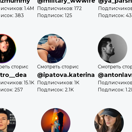
uzmummy
@military_wwwife
@ya_parsh
исчиков: 1.4M
Подписчиков: 172
Подписчиков:
исок: 383
Подписок: 125
Подписок: 43
реть сторис
Смотреть сторис
Смотреть сто
tro__dea
@ipatova.katerina
@antonlav
счиков: 15.1K
Подписчиков: 1K
Подписчиков:
исок: 257
Подписок: 2.1K
Подписок: 1.2