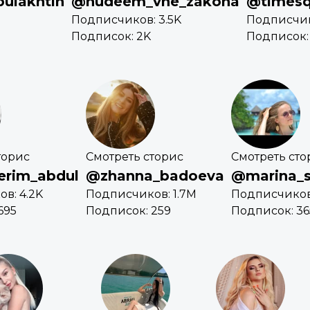
ulakhtin
@hudeem_vne_zakona
@timesq
Подписчиков: 3.5K
Подписчик
Подписок: 2K
Подписок: 
торис
Смотреть сторис
Смотреть сто
erim_abdul
@zhanna_badoeva
@marina_s
в: 4.2K
Подписчиков: 1.7M
Подписчиков
695
Подписок: 259
Подписок: 36