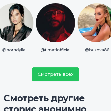
@borodylia
@timatiofficial
@buzova86
Смотреть всех
Смотреть другие
сторис анонимно