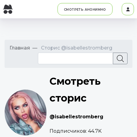
СМОТРЕТЬ АНОНИМНО
Главная
Сторис @isabellestromberg
Смотреть
сторис
@isabellestromberg
Подписчиков:
44.7K