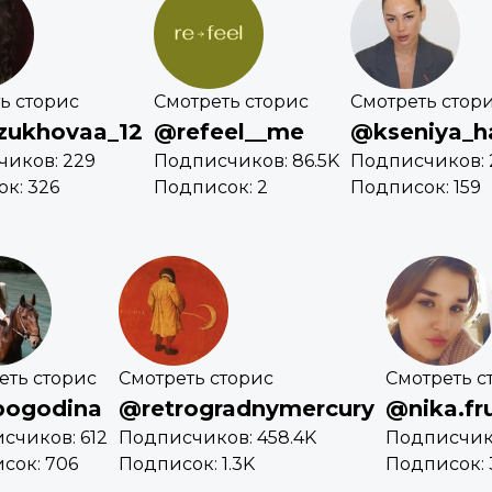
ь сторис
Смотреть сторис
Смотреть стор
zukhovaa_12
@refeel__me
@kseniya_ha
иков: 229
Подписчиков: 86.5K
Подписчиков: 
к: 326
Подписок: 2
Подписок: 159
еть сторис
Смотреть сторис
Смотреть с
pogodina
@retrogradnymercury
@nika.fr
счиков: 612
Подписчиков: 458.4K
Подписчико
сок: 706
Подписок: 1.3K
Подписок: 