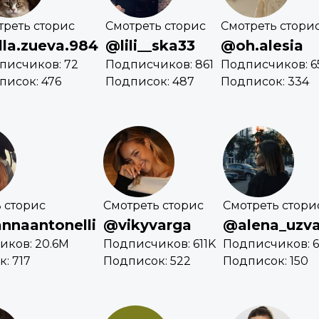
треть сторис
Смотреть сторис
Смотреть стори
la.zueva.984
@lili__ska33
@oh.alesia
писчиков: 72
Подписчиков: 861
Подписчиков: 6
писок: 476
Подписок: 487
Подписок: 334
 сторис
Смотреть сторис
Смотреть стори
nnaantonelli
@vikyvarga
@alena_uzva
иков: 20.6M
Подписчиков: 611K
Подписчиков: 
: 717
Подписок: 522
Подписок: 150