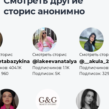
Смотреть другие
сторис анонимно
сторис
Смотреть сторис
Смотреть сто
etabazykina
@lakeevanatalya
@__akula_2
ов: 404.1K
Подписчиков: 1.1K
Подписчиков: 
 960
Подписок: 5K
Подписок: 32