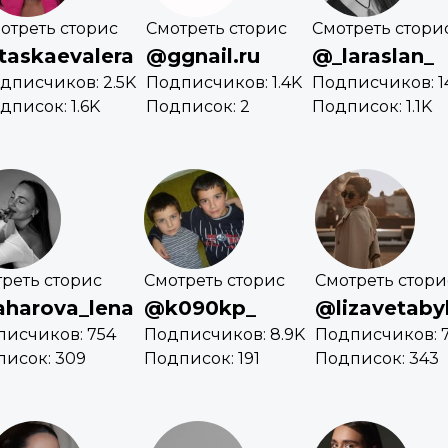
отреть сторис
Смотреть сторис
Смотреть стори
taskaevalera
@ggnail.ru
@_laraslan_
дписчиков: 2.5K
Подписчиков: 1.4K
Подписчиков: 1
дписок: 1.6K
Подписок: 2
Подписок: 1.1K
реть сторис
Смотреть сторис
Смотреть стори
harova_lena
@k090kp_
@lizavetaby
исчиков: 754
Подписчиков: 8.9K
Подписчиков: 
исок: 309
Подписок: 191
Подписок: 343