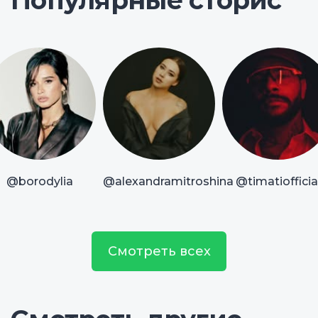
Популярные сторис
@borodylia
@alexandramitroshina
@timatiofficia
Смотреть всех