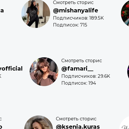
Смотреть сторис
ma
@mishanyalife
Подписчиков: 189.5K
Подписок: 715
Смотреть сторис
fficial
@famari__
K
Подписчиков: 29.6K
Подписок: 194
с
Смотреть сторис
o
@ksenia.kuras