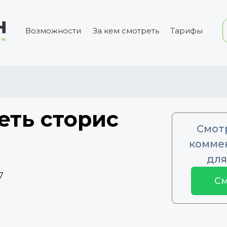
Возможности
За кем смотреть
Тарифы
еть сторис
Смот
коммен
для
7
См