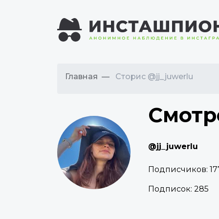
Главная
Сторис @jj_juwerlu
Смотр
@jj_juwerlu
Подписчиков:
17
Подписок:
285