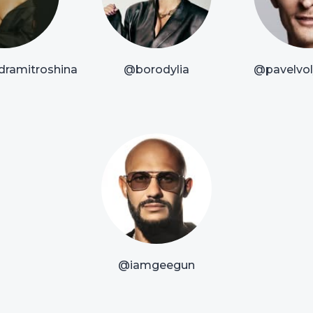
dramitroshina
@borodylia
@pavelvoly
@iamgeegun