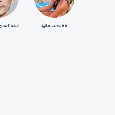
aofficial
@buzova86