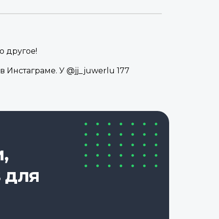
о другое!
 Инстаграме. У @jj_juwerlu 177
,
 для