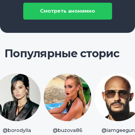
Смотреть анонимно
Популярные сторис
@borodylia
@buzova86
@iamgeegun