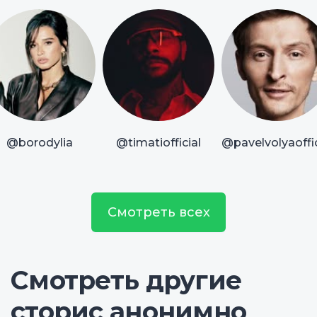
@borodylia
@timatiofficial
@pavelvolyaoffic
Смотреть всех
Смотреть другие
сторис анонимно