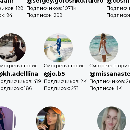
aaam
@sergey.goroshko.fulcro
@cosme
иков: 128
Подписчиков: 107.1K
Подписчи
к: 94
Подписок: 299
Подписок
мотреть сторис
Смотреть сторис
Смотреть стори
kh.adelllina
@jo.b5
@missanaste
одписчиков: 419
Подписчиков: 2K
Подписчиков: 2
одписок: 186
Подписок: 271
Подписок: 1K