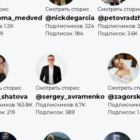
рис
Смотреть сторис
Смотреть стори
roma_medved
@nickdegarcia
@petovradzh
 1.2K
Подписчиков: 324
Подписчиков: 2
59
Подписок: 184
Подписок: 3.6K
ь сторис
Смотреть сторис
Смотреть с
_shatova
@sergey_avramenko
@zagorsk
иков: 163.8K
Подписчиков: 6.7K
Подписчиков
к: 219
Подписок: 389
Подписок: 1