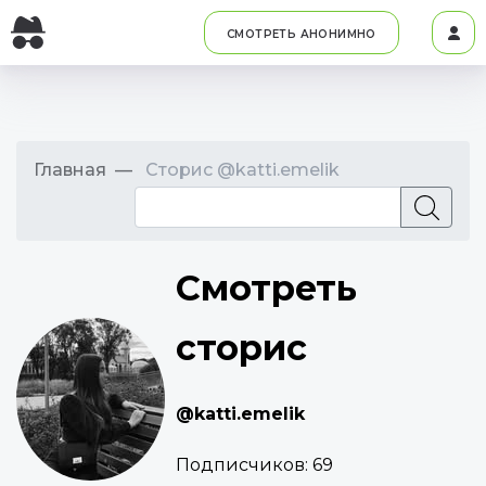
СМОТРЕТЬ АНОНИМНО
Главная
Сторис @katti.emelik
Смотреть
сторис
@katti.emelik
Подписчиков:
69