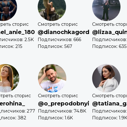
реть сторис
Смотреть сторис
Смотреть стор
l_anie_180
@dianochkagord
@lizaa_qui
исчиков: 2.5K
Подписчиков: 666
Подписчиков:
исок: 215
Подписок: 567
Подписок: 635
треть сторис
Смотреть сторис
Смотреть стор
erohina_
@o_prepodobnyi
@tatiana_g
писчиков: 277
Подписчиков: 74.8K
Подписчиков: 
писок: 382
Подписок: 1.6K
Подписок: 1.9