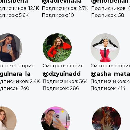
insiberia
@radievnaaa
@morbenali
писчиков: 12.1K
Подписчиков: 2.7K
Подписчиков: 4
писок: 5.6K
Подписок: 10
Подписок: 58
отреть сторис
Смотреть сторис
Смотреть стори
gulnara_la
@dzyuinadd
@asha_mata
дписчиков: 2.4K
Подписчиков: 364
Подписчиков: 4
дписок: 740
Подписок: 286
Подписок: 414