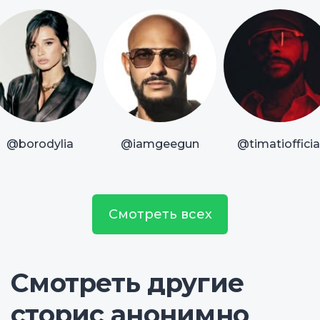
@borodylia
@iamgeegun
@timatiofficia
Смотреть всех
Смотреть другие
сторис анонимно