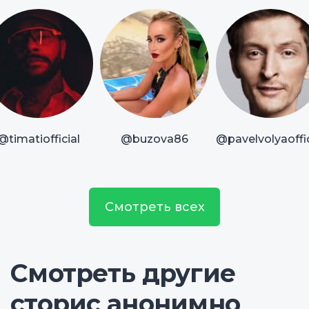
@timatiofficial
@buzova86
@pavelvolyaoffic
Смотреть всех
Смотреть другие
сторис анонимно