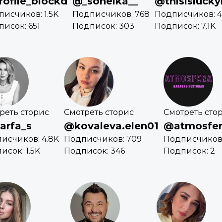
ofile_blockd
@_soneika__
@thisislucky
исчиков: 1.5K
Подписчиков: 768
Подписчиков: 4
исок: 651
Подписок: 303
Подписок: 7.1K
реть сторис
Смотреть сторис
Смотреть сто
rfa_s
@kovaleva.elen01
@atmosfe
исчиков: 4.8K
Подписчиков: 709
Подписчиков:
исок: 1.5K
Подписок: 346
Подписок: 2