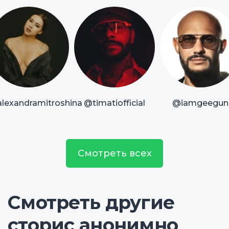
lexandramitroshina
@timatiofficial
@iamgeegun
Смотреть всех
Смотреть другие
сторис анонимно