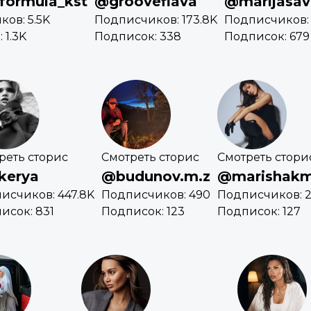
formula_kst
@grooveflava
@marijasav
ов: 5.5K
Подписчиков: 173.8K
Подписчиков: 
 1.3K
Подписок: 338
Подписок: 679
реть сторис
Смотреть сторис
Смотреть стори
kerya
@budunov.m.z
@marishak
исчиков: 447.8K
Подписчиков: 490
Подписчиков: 2
исок: 831
Подписок: 123
Подписок: 127