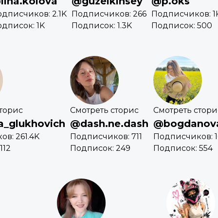
lina.kolova
@guzelkinsey
@p.oks
дписчиков: 2.1K
Подписчиков: 266
Подписчиков: 1
дписок: 1K
Подписок: 1.3K
Подписок: 500
торис
Смотреть сторис
Смотреть стори
a_glukhovich
@dash.ne.dash
@bogdanov
в: 261.4K
Подписчиков: 711
Подписчиков: 1
112
Подписок: 249
Подписок: 554