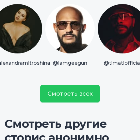
lexandramitroshina
@iamgeegun
@timatiofficia
Смотреть всех
Смотреть другие
сторис анонимно