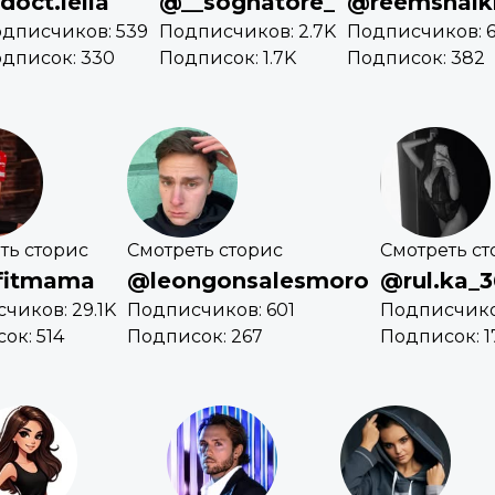
doct.leila
@__sognatore_
@reemshaik
дписчиков: 539
Подписчиков: 2.7K
Подписчиков: 
дписок: 330
Подписок: 1.7K
Подписок: 382
ть сторис
Смотреть сторис
Смотреть ст
fitmama
@leongonsalesmoro
@rul.ka_
чиков: 29.1K
Подписчиков: 601
Подписчиков
ок: 514
Подписок: 267
Подписок: 1