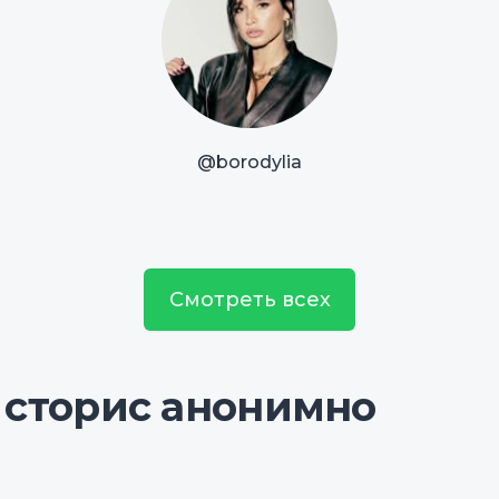
@borodylia
Смотреть всех
 сторис анонимно