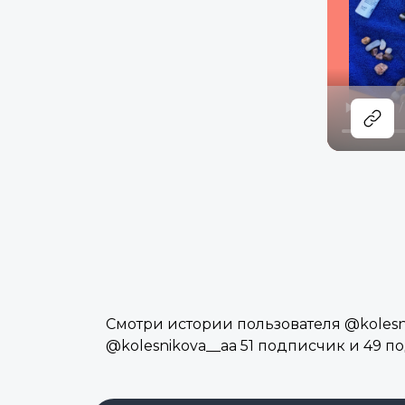
Смотри истории пользователя @kolesni
@kolesnikova__aa 51 подписчик и 49 п