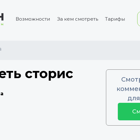
Возможности
За кем смотреть
Тарифы
a
еть сторис
Смот
коммен
aa
для
См