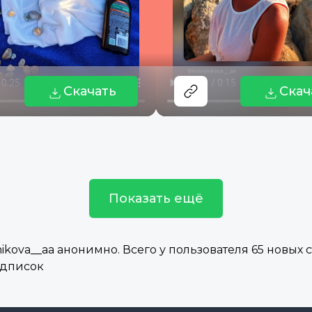
Скачать
Скач
Показать ещё
kova__aa анонимно. Всего у пользователя 65 новых с
одписок