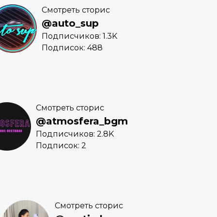
Смотреть сторис
@auto_sup
Подписчиков: 1.3K
Подписок: 488
Смотреть сторис
@atmosfera_bgm
Подписчиков: 2.8K
Подписок: 2
Смотреть сторис