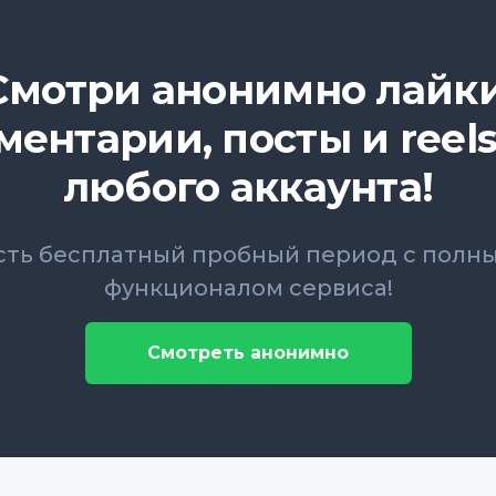
Смотри анонимно лайки
ментарии, посты и reels
любого аккаунта!
сть бесплатный пробный период с полн
функционалом сервиса!
Смотреть анонимно