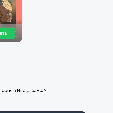
ать
торис в Инстаграме. У