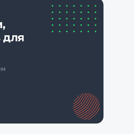
,
 для
ым