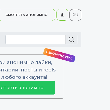
RU
СМОТРЕТЬ АНОНИМНО
ри анонимно лайки,
тарии, посты и reels
 любого аккаунта!
отреть анонимно