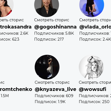
реть сторис
Смотреть сторис
Смотреть стор
trokasandra
@gogoshinanna
@vlada_orlo
исчиков: 2.6K
Подписчиков: 5.8K
Подписчиков: 1
исок: 623
Подписок: 217
Подписок: 2.4K
ис
Смотреть сторис
Смотреть стор
hromtchenko
@knyazeva_live
@wowsufi
1.5M
Подписчиков: 609
Подписчиков: 
Подписок: 1.9K
Подписок: 250