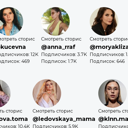
отреть сторис
Смотреть сторис
Смотреть стори
kucevna
@anna_rraf
@moryakliz
одписчиков: 12K
Подписчиков: 3.7K
Подписчиков: 1
дписок: 469
Подписок: 1.7K
Подписок: 646
ть сторис
Смотреть сторис
Смотреть ст
ova.toma
@ledovskaya_mama
@klnn.ma
чиков: 10.4K
Подписчиков: 5.9K
Подписчиков