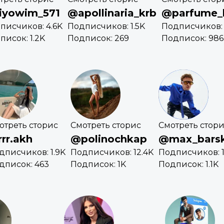
iyowim_571
@apollinaria_krb
@parfume_
писчиков: 4.6K
Подписчиков: 1.5K
Подписчиков: 
писок: 1.2K
Подписок: 269
Подписок: 986
отреть сторис
Смотреть сторис
Смотреть стор
rr.akh
@polinochkap
@max_barsk
дписчиков: 1.9K
Подписчиков: 12.4K
Подписчиков: 
дписок: 463
Подписок: 1K
Подписок: 1.1K