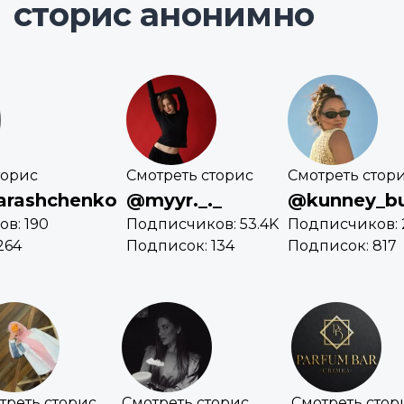
сторис анонимно
торис
Смотреть сторис
Смотреть стор
arashchenko
@myyr._._
@kunney_b
в: 190
Подписчиков: 53.4K
Подписчиков: 
264
Подписок: 134
Подписок: 817
треть сторис
Смотреть сторис
Смотреть стор