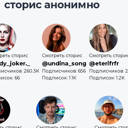
сторис анонимно
реть сторис
Смотреть сторис
Смотреть стори
dy_joker._
@undina_song
@eterifrfr
исчиков: 260.3K
Подписчиков: 656
Подписчиков: 
исок: 66
Подписок: 1.1K
Подписок: 1.2K
ть сторис
Смотреть сторис
Смотреть сто