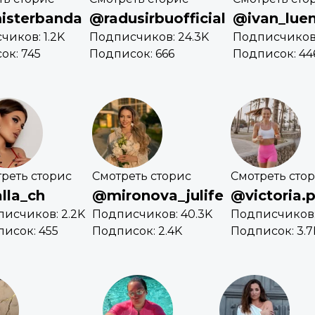
isterbanda
@radusirbuofficial
@ivan_lue
чиков: 1.2K
Подписчиков: 24.3K
Подписчиков:
ок: 745
Подписок: 666
Подписок: 44
реть сторис
Смотреть сторис
Смотреть сто
lla_ch
@mironova_julife
@victoria.
исчиков: 2.2K
Подписчиков: 40.3K
Подписчиков:
исок: 455
Подписок: 2.4K
Подписок: 3.7