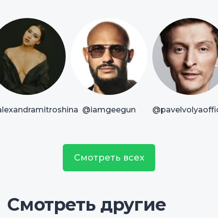
lexandramitroshina
@iamgeegun
@pavelvolyaoffic
Смотреть всех
Смотреть другие