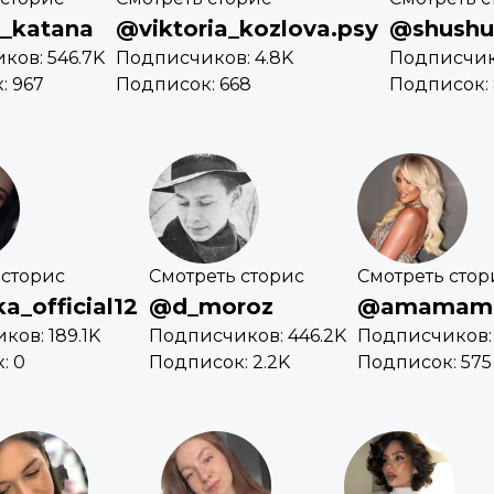
_katana
@viktoria_kozlova.psy
@shushu
ков: 546.7K
Подписчиков: 4.8K
Подписчико
: 967
Подписок: 668
Подписок:
 сторис
Смотреть сторис
Смотреть стор
_official12
@d_moroz
@amamaml
ов: 189.1K
Подписчиков: 446.2K
Подписчиков: 
: 0
Подписок: 2.2K
Подписок: 575