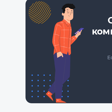
ком
Е