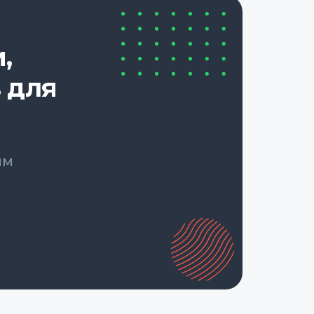
,
 для
ым