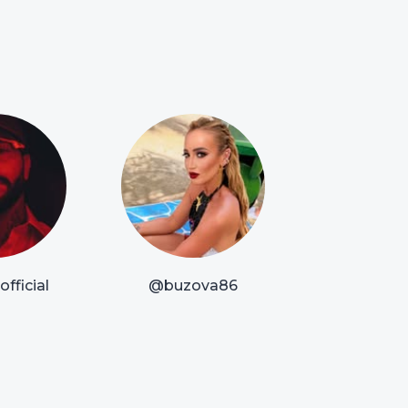
fficial
@buzova86