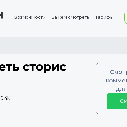
Возможности
За кем смотреть
Тарифы
еть сторис
Смот
коммен
n
для
0.4K
См