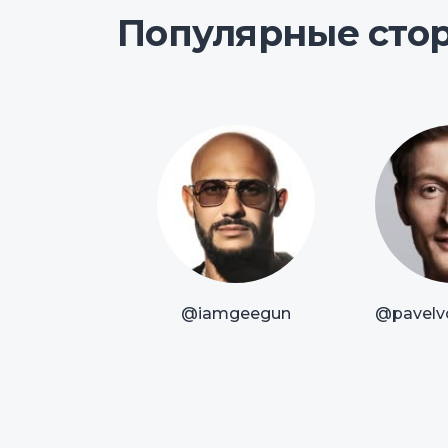
Популярные сто
@iamgeegun
@pavelvo