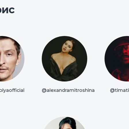
рис
lyaofficial
@alexandramitroshina
@timatio