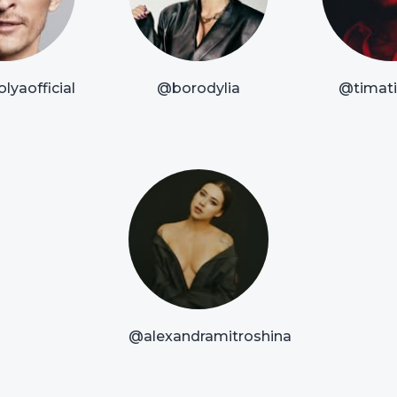
lyaofficial
@borodylia
@timatio
@alexandramitroshina