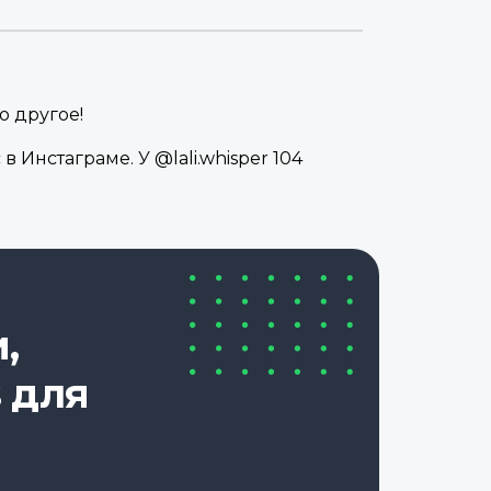
о другое!
 Инстаграме. У @lali.whisper 104
,
 для