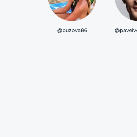
@buzova86
@pavelvo