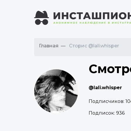
Главная
Сторис @lali.whisper
Смотр
@lali.whisper
Подписчиков:
10
Подписок:
936