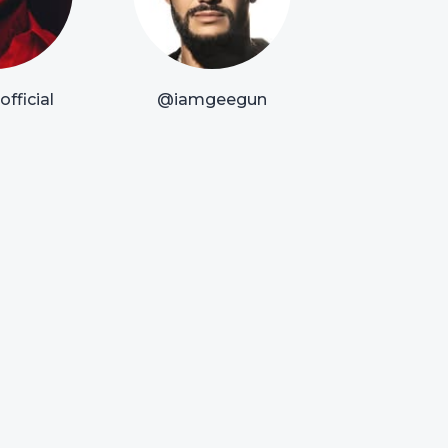
fficial
@iamgeegun