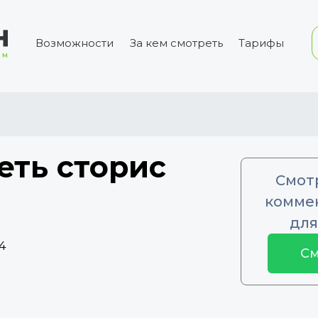
Возможности
За кем смотреть
Тарифы
еть сторис
Смот
коммен
для
4
См