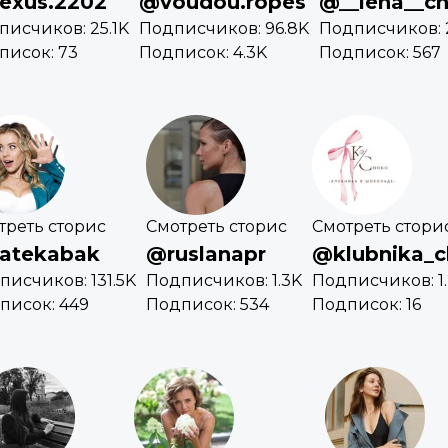
exus.2202
@voudou.ropes
@__lena__ch
писчиков: 25.1K
Подписчиков: 96.8K
Подписчиков: 
писок: 73
Подписок: 4.3K
Подписок: 567
треть сторис
Смотреть сторис
Смотреть стори
atekabak
@ruslanapr
@klubnika_c
писчиков: 131.5K
Подписчиков: 1.3K
Подписчиков: 1
писок: 449
Подписок: 534
Подписок: 16