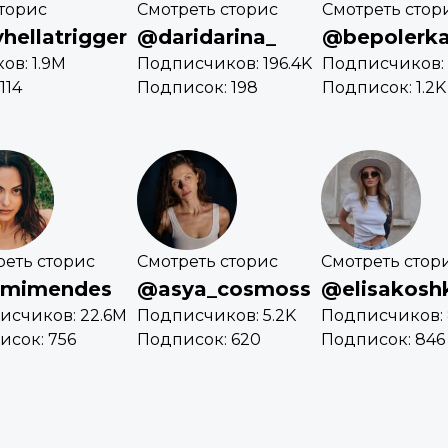
торис
Смотреть сторис
Смотреть стор
ellatrigger
@daridarina_
@bepolerk
ов: 1.9M
Подписчиков: 196.4K
Подписчиков: 1
114
Подписок: 198
Подписок: 1.2K
реть сторис
Смотреть сторис
Смотреть стор
mimendes
@asya_cosmoss
@elisakosh
исчиков: 22.6M
Подписчиков: 5.2K
Подписчиков: 
исок: 756
Подписок: 620
Подписок: 846