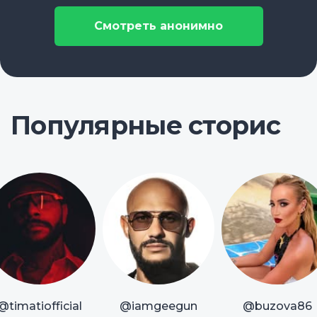
Смотреть анонимно
Популярные сторис
@timatiofficial
@iamgeegun
@buzova86