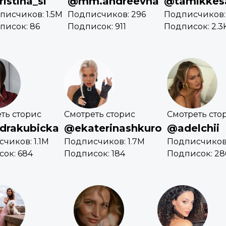
istina_si
@mm.andreevna
@tamikkes
писчиков: 1.5M
Подписчиков: 296
Подписчиков: 
писок: 86
Подписок: 911
Подписок: 2.3
ть сторис
Смотреть сторис
Смотреть сто
drakubicka
@ekaterinashkuro
@adelchii
чиков: 1.1M
Подписчиков: 1.7M
Подписчиков
ок: 684
Подписок: 184
Подписок: 28