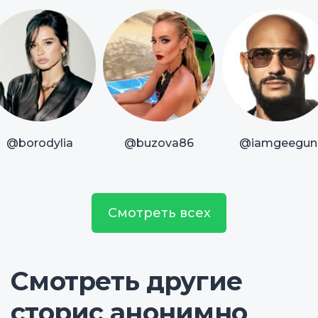
@borodylia
@buzova86
@iamgeegun
Смотреть всех
Смотреть другие
сторис анонимно