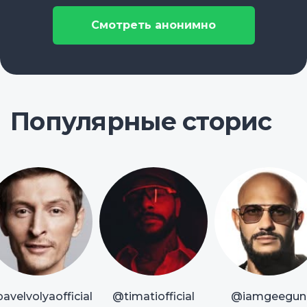
Смотреть анонимно
Популярные сторис
avelvolyaofficial
@timatiofficial
@iamgeegun