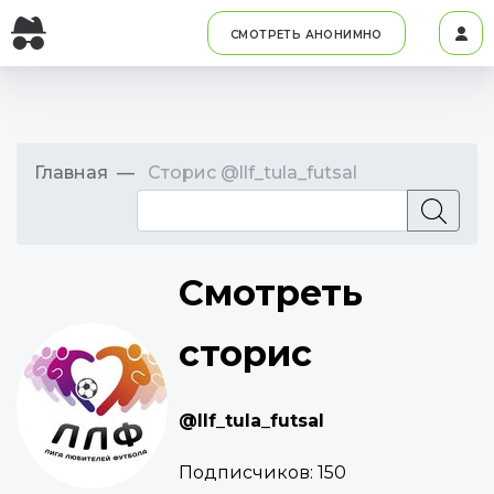
СМОТРЕТЬ АНОНИМНО
Главная
Сторис @llf_tula_futsal
Смотреть
сторис
@llf_tula_futsal
Подписчиков:
150