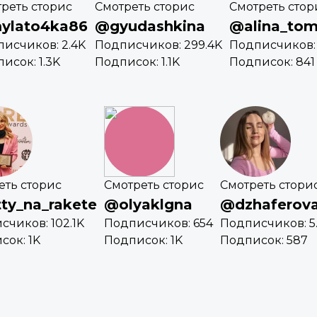
реть сторис
Смотреть сторис
Смотреть стор
ylato4ka86
@gyudashkina
@alina_to
исчиков: 2.4K
Подписчиков: 299.4K
Подписчиков: 
исок: 1.3K
Подписок: 1.1K
Подписок: 841
еть сторис
Смотреть сторис
Смотреть стори
ty_na_rakete
@olyaklgna
@dzhaferov
счиков: 102.1K
Подписчиков: 654
Подписчиков: 5
сок: 1K
Подписок: 1K
Подписок: 587