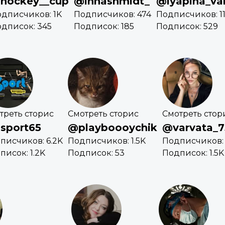
hockey__cup
@innashmidt_
@lyapina_va
дписчиков: 1K
Подписчиков: 474
Подписчиков: 11
дписок: 345
Подписок: 185
Подписок: 529
треть сторис
Смотреть сторис
Смотреть стор
sport65
@playboooychik
@varvata_7
писчиков: 6.2K
Подписчиков: 1.5K
Подписчиков:
писок: 1.2K
Подписок: 53
Подписок: 1.5K