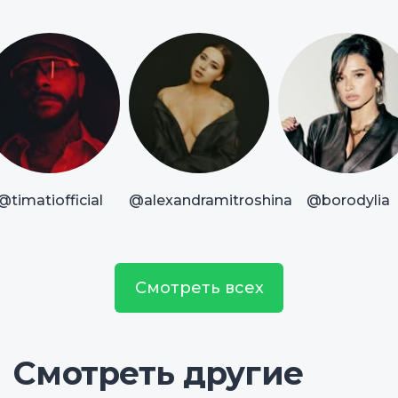
@timatiofficial
@alexandramitroshina
@borodylia
Смотреть всех
Смотреть другие