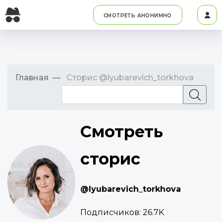
СМОТРЕТЬ АНОНИМНО
Главная
Сторис @lyubarevich_torkhova
Смотреть
сторис
@lyubarevich_torkhova
Подписчиков:
26.7K