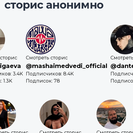
сторис анонимно
 сторис
Смотреть сторис
Смотреть
igaeva
@mashaimedvedi_official
@dante
ков: 3.4K
Подписчиков: 8.4K
Подписчи
 1.3K
Подписок: 78
Подписо
реть сторис
Смотреть сторис
Смотреть стор