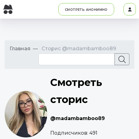
СМОТРЕТЬ АНОНИМНО
Главная
Сторис @madambamboo89
Смотреть
сторис
@madambamboo89
Подписчиков:
491