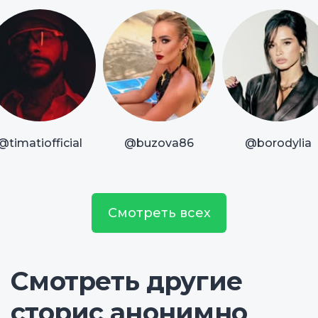
@timatiofficial
@buzova86
@borodylia
Смотреть всех
Смотреть другие
сторис анонимно