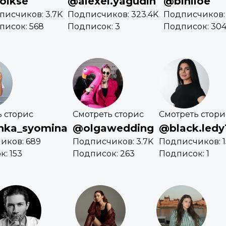
olkse
@alexei.yagudin
@biniloe
писчиков: 3.7K
Подписчиков: 323.4K
Подписчиков:
писок: 568
Подписок: 3
Подписок: 30
ь сторис
Смотреть сторис
Смотреть стори
hka_syomina
@olgawedding
@black.ledy
иков: 689
Подписчиков: 3.7K
Подписчиков: 1
: 153
Подписок: 263
Подписок: 1