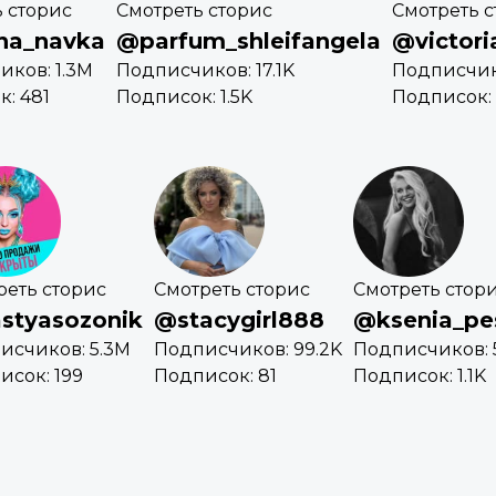
 сторис
Смотреть сторис
Смотреть с
na_navka
@parfum_shleifangela
@victori
ков: 1.3M
Подписчиков: 17.1K
Подписчик
: 481
Подписок: 1.5K
Подписок: 
реть сторис
Смотреть сторис
Смотреть стор
styasozonik
@stacygirl888
@ksenia_pe
исчиков: 5.3M
Подписчиков: 99.2K
Подписчиков: 
исок: 199
Подписок: 81
Подписок: 1.1K